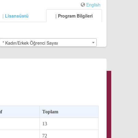
English
|
Lisansüstü
|
Program Bilgileri
* Kadın/Erkek Öğrenci Sayısı
ıf
Toplam
13
72