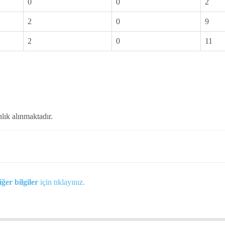
0
0
2
2
0
9
2
0
11
lık alınmaktadır.
iğer bilgiler
için tıklayınız.