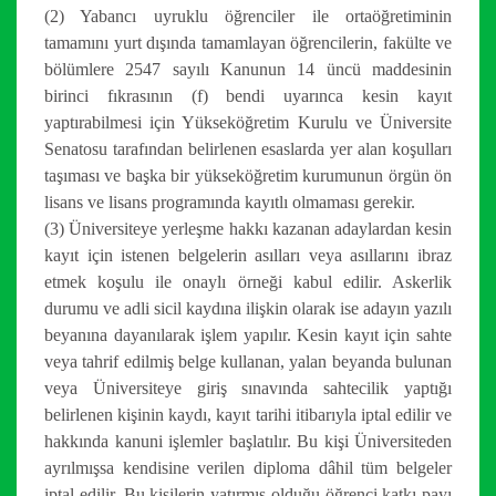
(2) Yabancı uyruklu öğrenciler ile ortaöğretiminin
tamamını yurt dışında tamamlayan öğrencilerin, fakülte ve
bölümlere 2547 sayılı Kanunun 14 üncü maddesinin
birinci fıkrasının (f) bendi uyarınca kesin kayıt
yaptırabilmesi için Yükseköğretim Kurulu ve Üniversite
Senatosu tarafından belirlenen esaslarda yer alan koşulları
taşıması ve başka bir yükseköğretim kurumunun örgün ön
lisans ve lisans programında kayıtlı olmaması gerekir.
(3) Üniversiteye yerleşme hakkı kazanan adaylardan kesin
kayıt için istenen belgelerin asılları veya asıllarını ibraz
etmek koşulu ile onaylı örneği kabul edilir. Askerlik
durumu ve adli sicil kaydına ilişkin olarak ise adayın yazılı
beyanına dayanılarak işlem yapılır. Kesin kayıt için sahte
veya tahrif edilmiş belge kullanan, yalan beyanda bulunan
veya Üniversiteye giriş sınavında sahtecilik yaptığı
belirlenen kişinin kaydı, kayıt tarihi itibarıyla iptal edilir ve
hakkında kanuni işlemler başlatılır. Bu kişi Üniversiteden
ayrılmışsa kendisine verilen diploma dâhil tüm belgeler
iptal edilir. Bu kişilerin yatırmış olduğu öğrenci katkı payı