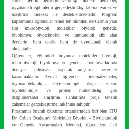
süreci; teorik derslerin verildiği modern derslikler,
uygulamalı eğitimlerin gerçekleştirildiği laboratuvarlar ve
araştırma merkezi ile desteklenmektedir. Program
kapsamında öğrenciler temel fen bilimleri derslerinin yanı
sıra mikrobiyoloji, moleküler biyoloji, genetik,
biyokimya, biyoteknoloji ve immünoloji gibi alan
derslerini hem teorik hem de uygulamalı olarak
almaktadır.
Öğrenciler, eğitimleri boyunca moleküler biyoloji,
mikrobiyoloji, biyokimya ve genetik laboratuvarlarında
deneysel çalışmalar yaparak araştırma becerileri
kazanmaktadır. Ayrıca öğrenciler, biyomalzemeler,
biyonanoteknoloji, biyoteknolojik ilaçlar, enzim
biyoteknolojisi ve protein mühendisliği gibi
disiplinlerarası araştırma alanlarında proje tabanlı
çalışmalar gerçekleştirme imkânına sahiptir.
Programın önemli öğrenme ortamlarından biri olan İTÜ
Dr. Orhan Öcalgiray Moleküler Biyoloji - Biyoteknoloji
ve Genetik Araştırmaları Merkezi, öğrencilere ileri