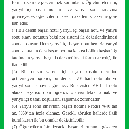
formu üzerinde gösterilmek zorundadır. Öğretim elemanı,
yarıyıl içi başarı notlarını ve yarıyıl sonu sınavına
giremeyecek öğrencilerin listesini akademik takvime göre
ilan eder.
(4) Bir dersin başarı notu; yarıyıl içi başarı notu ve yarıyıl
sonu sınav notunun bağıl not sistemi ile değerlendirilmesi
sonucu oluşur. Hem yarıyıl içi başarı notu hem de yarıyıl
sonu sınavının ders başarı notuna katkısı bölüm başkanlığı
tarafından yarıyıl başında ders müfredat formu aracılığı ile
ilan edilir.
(5) Bir dersin yarıyıl içi başarı koşulunu yerine
getiremeyen öğrenci, bu dersten VF harf notu alır ve
yarıyıl sonu sınavına giremez. Bir dersten VF harf notu
alarak başarısız olan öğrenci, o dersi tekrar almak ve
yarıyıl içi başarı koşullarını sağlamak zorundadır.
(6) Yarıyıl sonu sınavının başarı notuna katkısı %40’tan
az, %60’tan fazla olamaz. Gerekli görülen hallerde ilgili
kurul kararı ile bu oranlar değiştirilebilir.
(7) Öğrencilerin bir dersteki başarı durumunu gösteren