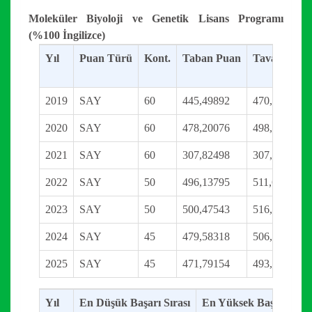
Moleküler Biyoloji ve Genetik Lisans Programı
(%100 İngilizce)
Yıl
Puan Türü
Kont.
Taban Puan
Tavan Puan
2019
SAY
60
445,49892
470,83994
2020
SAY
60
478,20076
498,62432
2021
SAY
60
307,82498
307,82498
2022
SAY
50
496,13795
511,62083
2023
SAY
50
500,47543
516,34751
2024
SAY
45
479,58318
506,22137
2025
SAY
45
471,79154
493,24927
Yıl
En Düşük Başarı Sırası
En Yüksek Başarı Sıras