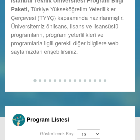
İstanbul Teknik Üniversitesi Program Bilgi
İstanbul Teknik Üniversitesi Program Bilgi
İstanbul Teknik Üniversitesi Program Bilgi
İstanbul Teknik Üniversitesi Program Bilgi
İstanbul Teknik Üniversitesi Program Bilgi
İstanbul Teknik Üniversitesi Program Bilgi
İstanbul Teknik Üniversitesi Program Bilgi
İstanbul Teknik Üniversitesi Program Bilgi
Paketi,
Paketi,
Paketi,
Türkiye Yükseköğretim Yeterlilikler
Paketi,
Paketi,
Paketi,
Paketi,
Paketi,
Paketi,
Paketi,
Paketi,
Çerçevesi (TYYÇ) kapsamında hazırlanmıştır.
Üniversitemiz önlisans, lisans ve lisansüstü
programların, program yeterlilikleri ve
İstanbul
programlarla ilgili gerekli diğer bilgilere web
Teknik
sayfamızdan erişebilirsiniz.
Üniversitesi
Program
Bilgi
Paketi,
Program Listesi
Gösterilecek Kayıt