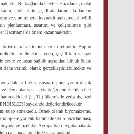
apsamaktadır. Bu bağlamda Cevher Hazırlama; metal
karan, endüstrinin çeşitli alanlarında kullanılan
ran ve yine mineral kaynaklı malzemeleri belirli
in planlanması, tasarımı ve çalıştırılması gibi
evher Hazırlama’da önem kazanmaktadır.
irisi ucuz ve temiz enerji üretimidir. Bugün
allerde üretilmekte; ayrıca, çeşitli katı ve gaz
i de çevre ve insan sağlığı açısından büyük önem
ı daha verimli olarak gerçekleştirilebilmekte ve
 yatakları birkaç istisna dışında yerini düşük
 elemanlar vasıtasıyla değerlendirilebilen ileri
ji hammaddeleri (U, Th) ülkemizde yetişmiş, özel
NDİSLERİ sayesinde değerlendirilecektir.
ını talep etmektedir. Örnek olarak biyomalzeme,
teknolojilere yönelik hammaddelerin hazırlanması,
, dünyada ve özellikle Avrupa’daki uygulamalarda
inin çalışma alanı içinde yer almaktadır.