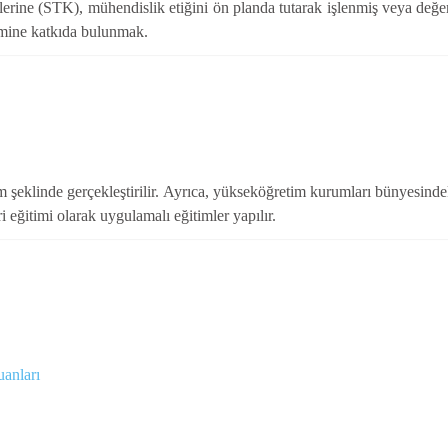
ütlerine (STK), mühendislik etiğini ön planda tutarak işlenmiş veya değe
timine katkıda bulunmak.
 şeklinde gerçekleştirilir. Ayrıca, yükseköğretim kurumları bünyesindek
i eğitimi olarak uygulamalı eğitimler yapılır.
uanları