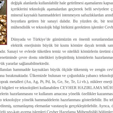
değişik alanlarda kullanılabilir hale getirilmesi aşamalarını k
içeriklerini teknolojik aşamalardan geçirerek belli seviyelere çı
mineral kaynaklı hammaddeleri istenmeyen safsızlıklardan arındı
boyutlara getiren bir sanayi dalıdır. Bu yüzden de, bir tesis
mühendislik ve teknolojik bilgi birikimi gerektiren işlemler C
Dünyada ve Türkiye’de günümüzün en önemli sorunlarından b
elektrik enerjisinin büyük bir kısmı kömüre dayalı termik santr
dır. Sanayi ve evlerde tüketilen temiz ve nitelikli kömürlerin üretim
etiminde çevre dostu nitelikleri iyileştirilmiş kömürlerin hazırlanmas
k yararlar sağlanabilmektedir.
ullanılan hammadde kaynakları büyük ölçüde tükenmiş ve zengin cevher
ına bırakmaktadır. Ülkemizde bulunan ve çoğunlukla yabancı teknoloji ve
toprak metalleri (Au, Ag, Pt, Pd, In, Ge, Se, Te, Li vb.), nükleer ener
cel bilgileri ve teknolojileri kullanabilen CEVHER HAZIRLAMA MÜHE
lerin hazırlanmasını ve kullanım amacına yönelik özellikler kazanmas
 nano teknolojiye yönelik hammaddelerin hazırlanması gösterilebilir. Bu 
dinmiş, uzmanlaşmış elemanlar vasıtasıyla gerçekleştirilebilir. Ayrıca
 türlü sıvı-katı ayırma işlemleri Cevher Hazırlama Mühendisliği bölümler