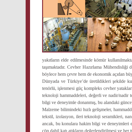
yakıtların elde edilmesinde kömür kullanılmakta
taşımaktadır. Cevher Hazırlama Mühendisliği den
böylece hem çevre hem de ekonomik açıdan büyü
Dünyada ve Türkiye’de üretildikleri şekilde k
tenörlü, işlenmesi güç kompleks cevher yataklar
teknoloji hammaddeleri, değerli ve nadir/nadir 
bilgi ve deneyimle donanmış, bu alandaki gün
Malzeme bilimindeki hızlı gelişmeler, hammadde
tekstil, izolasyon, ileri teknoloji seramikleri,
ancak, bu konulara hakim bilgi ve deneyimleri e
çöp dahil katı atıkların değerlendirilmesi ve her