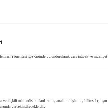
i
şlemleri Yönergesi göz önünde bulundurularak ders intibak ve muafiyet 
e ilişkili mühendislik alanlarında, analitik düşünme, bilimsel çalış
tusunda gerçekleştireceklerdir: