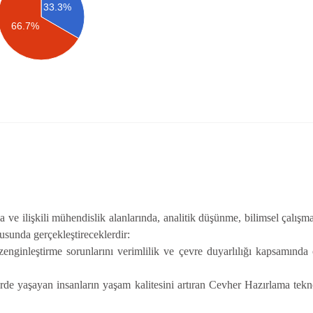
33.3%
66.7%
e ilişkili mühendislik alanlarında, analitik düşünme, bilimsel çalış
tusunda gerçekleştireceklerdir:
enginleştirme sorunlarını verimlilik ve çevre duyarlılığı kapsamınd
rde yaşayan insanların yaşam kalitesini artıran Cevher Hazırlama teknoloj