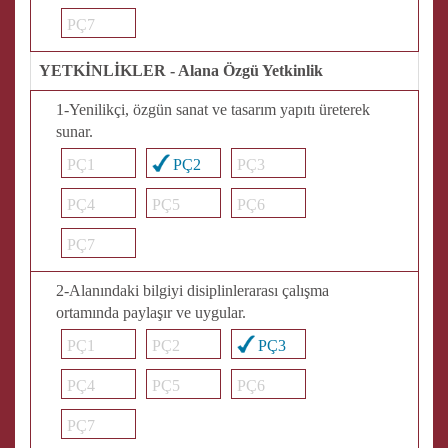
PÇ7
YETKİNLİKLER - Alana Özgü Yetkinlik
1-Yenilikçi, özgün sanat ve tasarım yapıtı üreterek
sunar.
PÇ1
PÇ2
PÇ3
PÇ4
PÇ5
PÇ6
PÇ7
2-Alanındaki bilgiyi disiplinlerarası çalışma
ortamında paylaşır ve uygular.
PÇ1
PÇ2
PÇ3
PÇ4
PÇ5
PÇ6
PÇ7