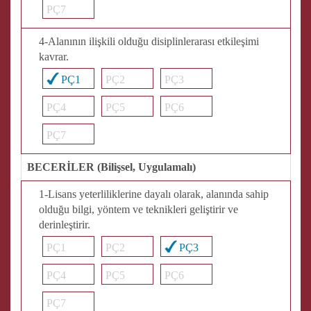
PÇ7
4-Alanının ilişkili olduğu disiplinlerarası etkileşimi
kavrar.
PÇ1
PÇ2
PÇ3
PÇ4
PÇ5
PÇ6
PÇ7
BECERİLER (Bilişsel, Uygulamalı)
1-Lisans yeterliliklerine dayalı olarak, alanında sahip
olduğu bilgi, yöntem ve teknikleri geliştirir ve
derinleştirir.
PÇ1
PÇ2
PÇ3
PÇ4
PÇ5
PÇ6
PÇ7