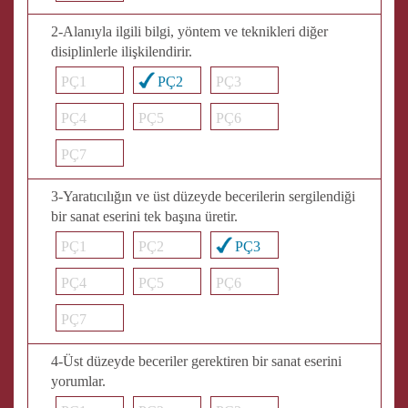
2-Alanıyla ilgili bilgi, yöntem ve teknikleri diğer
disiplinlerle ilişkilendirir.
PÇ1
PÇ2
PÇ3
PÇ4
PÇ5
PÇ6
PÇ7
3-Yaratıcılığın ve üst düzeyde becerilerin sergilendiği
bir sanat eserini tek başına üretir.
PÇ1
PÇ2
PÇ3
PÇ4
PÇ5
PÇ6
PÇ7
4-Üst düzeyde beceriler gerektiren bir sanat eserini
yorumlar.