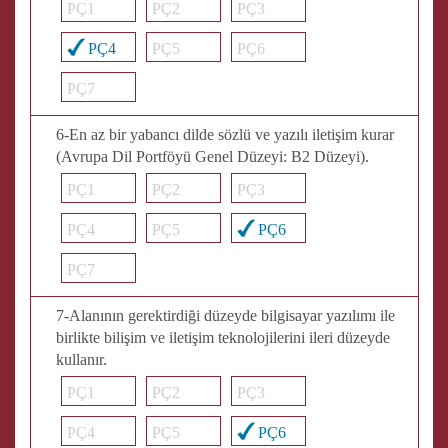
PÇ1
PÇ2
PÇ3
PÇ4
PÇ5
PÇ6
PÇ7
6-En az bir yabancı dilde sözlü ve yazılı iletişim kurar
(Avrupa Dil Portföyü Genel Düzeyi: B2 Düzeyi).
PÇ1
PÇ2
PÇ3
PÇ4
PÇ5
PÇ6
PÇ7
7-Alanının gerektirdiği düzeyde bilgisayar yazılımı ile
birlikte bilişim ve iletişim teknolojilerini ileri düzeyde
kullanır.
PÇ1
PÇ2
PÇ3
PÇ4
PÇ5
PÇ6