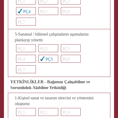
PÇ1
PÇ2
PÇ3
PÇ4
PÇ5
PÇ6
PÇ7
5-Sanatsal / bilimsel çalışmaların aşamalarını
planlayıp yönetir.
PÇ1
PÇ2
PÇ3
PÇ4
PÇ5
PÇ6
PÇ7
YETKİNLİKLER - Bağımsız Çalışabilme ve
Sorumluluk Alabilme Yetkinliği
1-Kişisel sanat ve tasarım sürecini ve yöntemini
oluşturur.
PÇ1
PÇ2
PÇ3