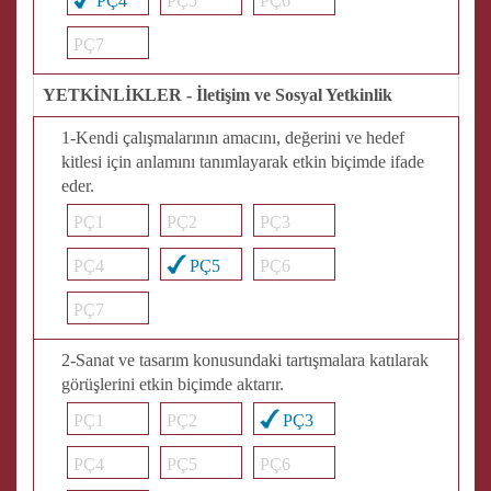
PÇ4
PÇ5
PÇ6
PÇ7
YETKİNLİKLER - İletişim ve Sosyal Yetkinlik
1-Kendi çalışmalarının amacını, değerini ve hedef
kitlesi için anlamını tanımlayarak etkin biçimde ifade
eder.
PÇ1
PÇ2
PÇ3
PÇ4
PÇ5
PÇ6
PÇ7
2-Sanat ve tasarım konusundaki tartışmalara katılarak
görüşlerini etkin biçimde aktarır.
PÇ1
PÇ2
PÇ3
PÇ4
PÇ5
PÇ6