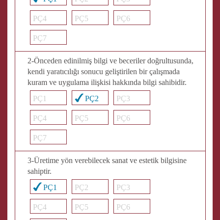
PÇ4
PÇ5
PÇ6
PÇ7
2-Önceden edinilmiş bilgi ve beceriler doğrultusunda,
kendi yaratıcılığı sonucu geliştirilen bir çalışmada
kuram ve uygulama ilişkisi hakkında bilgi sahibidir.
PÇ1
PÇ2
PÇ3
PÇ4
PÇ5
PÇ6
PÇ7
3-Üretime yön verebilecek sanat ve estetik bilgisine
sahiptir.
PÇ1
PÇ2
PÇ3
PÇ4
PÇ5
PÇ6