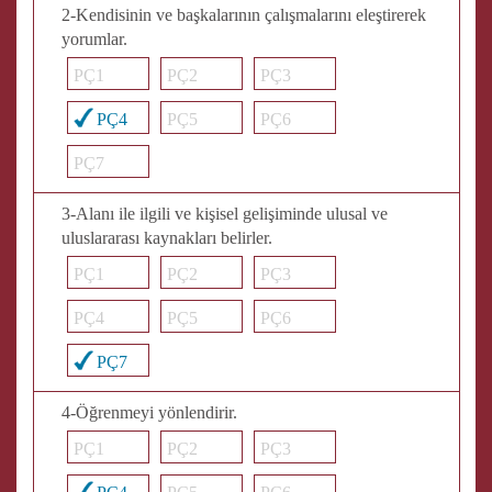
2-Kendisinin ve başkalarının çalışmalarını eleştirerek
yorumlar.
PÇ1
PÇ2
PÇ3
PÇ4
PÇ5
PÇ6
PÇ7
3-Alanı ile ilgili ve kişisel gelişiminde ulusal ve
uluslararası kaynakları belirler.
PÇ1
PÇ2
PÇ3
PÇ4
PÇ5
PÇ6
PÇ7
4-Öğrenmeyi yönlendirir.
PÇ1
PÇ2
PÇ3