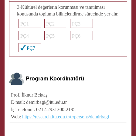
3-Kültürel değerlerin korunması ve tanıtılması
konusunda toplumu bilinçlendirme sürecinde yer alır.
PÇ1
PÇ2
PÇ3
PÇ4
PÇ5
PÇ6
PÇ7
Program Koordinatörü
Prof. İlknur Bektaş
E-mail: demirbagi@itu.edu.tr
İş Telefonu : 0212-2931300-2195
Web:
https://research.itu.edu.tr/tr/persons/demirbagi