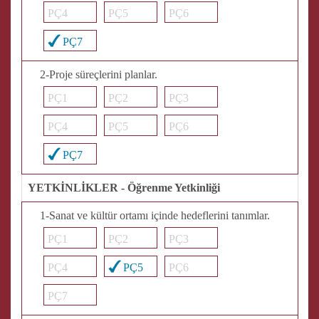
PÇ4
PÇ5
PÇ6
PÇ7
2-Proje süreçlerini planlar.
PÇ1
PÇ2
PÇ3
PÇ4
PÇ5
PÇ6
PÇ7
YETKİNLİKLER - Öğrenme Yetkinliği
1-Sanat ve kültür ortamı içinde hedeflerini tanımlar.
PÇ1
PÇ2
PÇ3
PÇ4
PÇ5
PÇ6
PÇ7