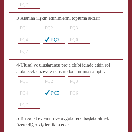
PÇ7
3-Alanına ilişkin edinimlerini topluma aktarır.
PÇ1
PÇ2
PÇ3
PÇ4
PÇ5
PÇ6
PÇ7
4-Ulusal ve uluslararası proje ekibi içinde etkin rol
alabilecek düzeyde iletişim donanımına sahiptir.
PÇ1
PÇ2
PÇ3
PÇ4
PÇ5
PÇ6
PÇ7
5-Bir sanat eylemini ve uygulamayı başlatabilmek
üzere diğer kişileri ikna eder.