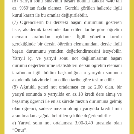
(6) Yarıyıl sonu sınavının başarı notuna katkısı %40’tan
az, %60’tan fazla olamaz. Gerekli görülen hallerde ilgili
kurul kararı ile bu oranlar değiştirilebilir.
(7) Öğrencilerin bir dersteki başarı durumunu gösteren
liste, akademik takvimde ilan edilen tarihe göre öğretim
elemanı tarafından açıklanır. İlgili yönetim kurulu
gerektiğinde bir dersin öğretim elemanından, dersle ilgili
başarı durumunu yeniden değerlendirmesini isteyebilir.
Yarıyıl içi ve yarıyıl sonu not dağılımlarının başarı
durumu değerlendirme istatistikleri dersin öğretim elemanı
tarafından ilgili bölüm başkanlığına o yarıyılın sonunda
akademik takvimde ilan edilen tarihe göre teslim edilir.
(8) Ağırlıklı genel not ortalaması en az 2,00 olan, bir
yarıyıl sonunda o yarıyılda en az 18 kredi ders almış ve
başarmış öğrenci ile en az sürede mezun durumuna gelmiş
olan öğrenci, sadece mezun olduğu yarıyılda kredi limiti
aranılmadan aşağıda belirtilen şekilde değerlendirilir:
a) Yarıyıl sonu not ortalaması 3,00-3,49 arasında olan
“Onur”,