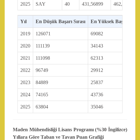
2025
SAY
40
431,56899
462,85164
Yıl
En Düşük Başarı Sırası
En Yüksek Başarı Sıras
2019
126071
69082
2020
111139
34143
2021
111098
62313
2022
96749
29912
2023
84889
25837
2024
74165
43736
2025
63804
35046
Maden Mühendisliği Lisans Programı (%30 İngilizce)
Yıllara Göre Taban ve Tavan Puan Grafiği