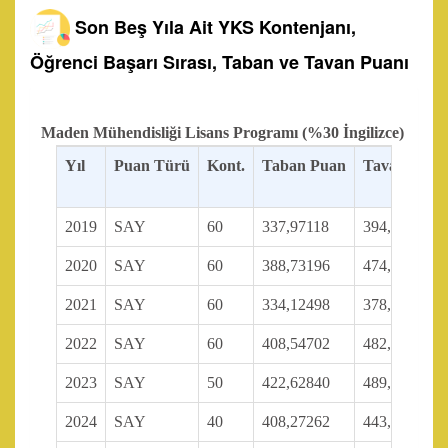
Son Beş Yıla Ait YKS Kontenjanı,
Öğrenci Başarı Sırası, Taban ve Tavan Puanı
Maden Mühendisliği Lisans Programı (%30 İngilizce)
Yıl
Puan Türü
Kont.
Taban Puan
Tavan Puan
2019
SAY
60
337,97118
394,47321
2020
SAY
60
388,73196
474,45424
2021
SAY
60
334,12498
378,56383
2022
SAY
60
408,54702
482,35486
2023
SAY
50
422,62840
489,15041
2024
SAY
40
408,27262
443,06748