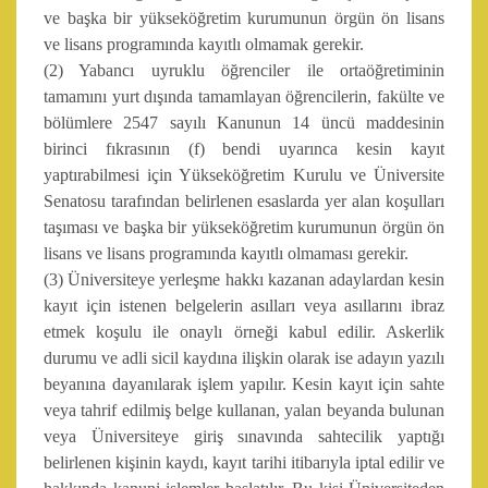
ve başka bir yükseköğretim kurumunun örgün ön lisans
ve lisans programında kayıtlı olmamak gerekir.
(2) Yabancı uyruklu öğrenciler ile ortaöğretiminin
tamamını yurt dışında tamamlayan öğrencilerin, fakülte ve
bölümlere 2547 sayılı Kanunun 14 üncü maddesinin
birinci fıkrasının (f) bendi uyarınca kesin kayıt
yaptırabilmesi için Yükseköğretim Kurulu ve Üniversite
Senatosu tarafından belirlenen esaslarda yer alan koşulları
taşıması ve başka bir yükseköğretim kurumunun örgün ön
lisans ve lisans programında kayıtlı olmaması gerekir.
(3) Üniversiteye yerleşme hakkı kazanan adaylardan kesin
kayıt için istenen belgelerin asılları veya asıllarını ibraz
etmek koşulu ile onaylı örneği kabul edilir. Askerlik
durumu ve adli sicil kaydına ilişkin olarak ise adayın yazılı
beyanına dayanılarak işlem yapılır. Kesin kayıt için sahte
veya tahrif edilmiş belge kullanan, yalan beyanda bulunan
veya Üniversiteye giriş sınavında sahtecilik yaptığı
belirlenen kişinin kaydı, kayıt tarihi itibarıyla iptal edilir ve