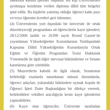
hakkında kanuni işlemler başlatılır. Bu kişi Üniversiteden
ayrılmışsa kendisine verilen diploma dâhil tüm belgeler
iptal edilir. Bu kişilerin yatırmış olduğu öğrenci katkı payı
ve/veya öğrenim ücretleri geri ödenmez.
(4) Üniversitenin yurt dışındaki bir üniversite ile ortak
düzenleyeceği programlara ait öğrencilerin kayıt işlemleri;
28/12/2006 tarihli ve 26390 sayılı Resmî Gazete’de
yayımlanan Yükseköğretim Kurumlarının Yurtdışındaki
Kapsama Dâhil Yükseköğretim Kurumlarıyla Ortak
Eğitim ve Öğretim Programları Tesisi Hakkında
Yönetmelik ile ilgili diğer mevzuat hükümlerine ve Senato
kararlarına göre yürütülür.
(5) Mazeretlerin kabulü ile ilgili olarak, Senatonun
belirlediği esaslarda tanımlanan istisnai durumlarda,
öğrenci adayları, yukarıdaki hükümlere uymak koşulu ile
Öğrenci İşleri Daire Başkanlığına bir dilekçe vererek,
belirledikleri vekilleri aracılığıyla kesin kayıt işlemlerini
yaptırabilirler.
(6) Kayıt olan öğrenciler, Üniversite tarafından