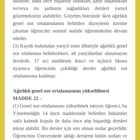
takdirde, daha önce başarısız oldukları, şartlı başardıkları
ve/veya ön şartlarını sağladıkları dersleri yarıyıl
gözetmeksizin alabilirler. Gözetim listesinde iken ağırlıklı
genel not ortalamalarını belirtilen düzeylerin üzerine
çıkartan öğrenciler normal statüde öğrenimlerine devam
ederler.
(3) Kayıtlı bulunulan yarıyıl sonu itibariyle ağırlıklı genel
not ortalaması belirlenirken, alt yarıyıllardan alınamayan
derslerle, 17 nci maddenin ikinci ve üçüncü fıkrası
uyarınca öğrencinin çekildiği dersler ağırlıklı not
ortalamasına katılmaz.
Ağırlıklı genel not ortalamasının yükseltilmesi
MADDE 22 –
(1) Genel not ortalamasını yükseltmek isteyen öğrenci, bu
Yönetmeliğin 14 üncü maddesinde belirtilen hükümler
saklı kalmak koşulu ile daha önce alıp başardığı dersleri
tekrar alabilir. Bu dersler için son alınan notlar geçerlidir.
Öğrencinin Üniversitede aldığı derslerin bütün notları ve