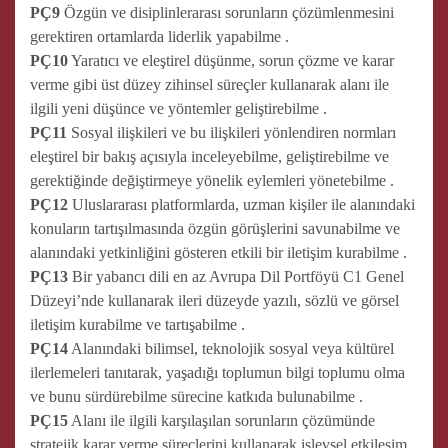
PÇ9
Özgün ve disiplinlerarası sorunların çözümlenmesini
gerektiren ortamlarda liderlik yapabilme .
PÇ10
Yaratıcı ve eleştirel düşünme, sorun çözme ve karar
verme gibi üst düzey zihinsel süreçler kullanarak alanı ile
ilgili yeni düşünce ve yöntemler geliştirebilme .
PÇ11
Sosyal ilişkileri ve bu ilişkileri yönlendiren normları
eleştirel bir bakış açısıyla inceleyebilme, geliştirebilme ve
gerektiğinde değiştirmeye yönelik eylemleri yönetebilme .
PÇ12
Uluslararası platformlarda, uzman kişiler ile alanındaki
konuların tartışılmasında özgün görüşlerini savunabilme ve
alanındaki yetkinliğini gösteren etkili bir iletişim kurabilme .
PÇ13
Bir yabancı dili en az Avrupa Dil Portföyü C1 Genel
Düzeyi’nde kullanarak ileri düzeyde yazılı, sözlü ve görsel
iletişim kurabilme ve tartışabilme .
PÇ14
Alanındaki bilimsel, teknolojik sosyal veya kültürel
ilerlemeleri tanıtarak, yaşadığı toplumun bilgi toplumu olma
ve bunu sürdürebilme sürecine katkıda bulunabilme .
PÇ15
Alanı ile ilgili karşılaşılan sorunların çözümünde
stratejik karar verme süreçlerini kullanarak işlevsel etkileşim