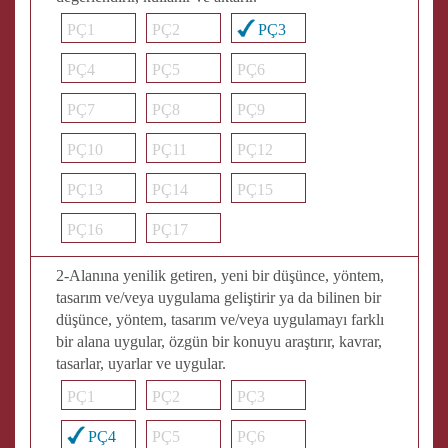
PÇ1
PÇ2
PÇ3
PÇ4
PÇ5
PÇ6
PÇ7
PÇ8
PÇ9
PÇ10
PÇ11
PÇ12
PÇ13
PÇ14
PÇ15
PÇ16
PÇ17
2-Alanına yenilik getiren, yeni bir düşünce, yöntem,
tasarım ve/veya uygulama geliştirir ya da bilinen bir
düşünce, yöntem, tasarım ve/veya uygulamayı farklı
bir alana uygular, özgün bir konuyu araştırır, kavrar,
tasarlar, uyarlar ve uygular.
PÇ1
PÇ2
PÇ3
PÇ4
PÇ5
PÇ6