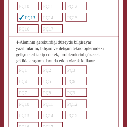
PÇ10
PÇ11
PÇ12
PÇ13
PÇ14
PÇ15
PÇ16
PÇ17
4-Alanının gerektirdiği düzeyde bilgisayar
yazılımlarını, bilişim ve iletişim teknolojilerindeki
gelişmeleri takip ederek, problemlerini çözecek
şekilde araştırmalarında etkin olarak kullanır.
PÇ1
PÇ2
PÇ3
PÇ4
PÇ5
PÇ6
PÇ7
PÇ8
PÇ9
PÇ10
PÇ11
PÇ12
PÇ13
PÇ14
PÇ15
PÇ16
PÇ17