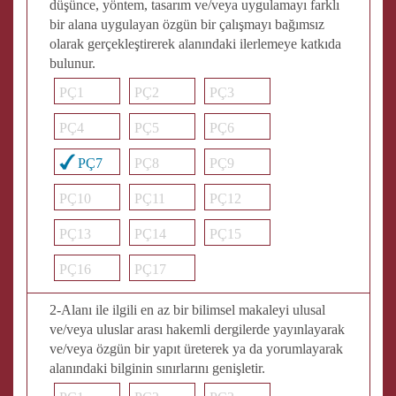
düşünce, yöntem, tasarım ve/veya uygulamayı farklı
bir alana uygulayan özgün bir çalışmayı bağımsız
olarak gerçekleştirerek alanındaki ilerlemeye katkıda
bulunur.
PÇ1
PÇ2
PÇ3
PÇ4
PÇ5
PÇ6
PÇ7
PÇ8
PÇ9
PÇ10
PÇ11
PÇ12
PÇ13
PÇ14
PÇ15
PÇ16
PÇ17
2-Alanı ile ilgili en az bir bilimsel makaleyi ulusal
ve/veya uluslar arası hakemli dergilerde yayınlayarak
ve/veya özgün bir yapıt üreterek ya da yorumlayarak
alanındaki bilginin sınırlarını genişletir.