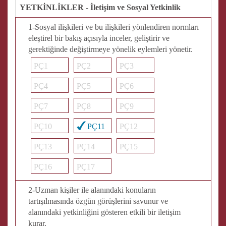
YETKİNLİKLER - İletişim ve Sosyal Yetkinlik
1-Sosyal ilişkileri ve bu ilişkileri yönlendiren normları
eleştirel bir bakış açısıyla inceler, geliştirir ve
gerektiğinde değiştirmeye yönelik eylemleri yönetir.
PÇ1
PÇ2
PÇ3
PÇ4
PÇ5
PÇ6
PÇ7
PÇ8
PÇ9
PÇ10
PÇ11
PÇ12
PÇ13
PÇ14
PÇ15
PÇ16
PÇ17
2-Uzman kişiler ile alanındaki konuların
tartışılmasında özgün görüşlerini savunur ve
alanındaki yetkinliğini gösteren etkili bir iletişim
kurar.