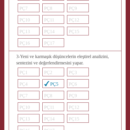
PÇ7
PÇ8
PÇ9
PÇ10
PÇ11
PÇ12
PÇ13
PÇ14
PÇ15
PÇ16
PÇ17
3-Yeni ve karmaşık düşüncelerin eleştirel analizini,
sentezini ve değerlendirmesini yapar.
PÇ1
PÇ2
PÇ3
PÇ4
PÇ5
PÇ6
PÇ7
PÇ8
PÇ9
PÇ10
PÇ11
PÇ12
PÇ13
PÇ14
PÇ15