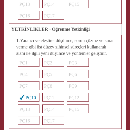
PÇ13
PÇ14
PÇ15
PÇ16
PÇ17
YETKİNLİKLER - Öğrenme Yetkinliği
1-Yaratıcı ve eleştirel düşünme, sorun çözme ve karar
verme gibi üst düzey zihinsel süreçleri kullanarak
alanı ile ilgili yeni düşünce ve yöntemler geliştirir.
PÇ1
PÇ2
PÇ3
PÇ4
PÇ5
PÇ6
PÇ7
PÇ8
PÇ9
PÇ10
PÇ11
PÇ12
PÇ13
PÇ14
PÇ15
PÇ16
PÇ17