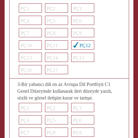
PÇ1
PÇ2
PÇ3
PÇ4
PÇ5
PÇ6
PÇ7
PÇ8
PÇ9
PÇ10
PÇ11
PÇ12
PÇ13
PÇ14
PÇ15
PÇ16
PÇ17
3-Bir yabancı dili en az Avrupa Dil Portföyü C1
Genel Düzeyinde kullanarak ileri düzeyde yazılı,
sözlü ve görsel iletişim kurar ve tartışır.
PÇ1
PÇ2
PÇ3
PÇ4
PÇ5
PÇ6
PÇ7
PÇ8
PÇ9