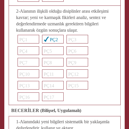
2-Alanının ilişkili olduğu disiplinler arası etkileşimi
kavrar; yeni ve karmaşık fikirleri analiz, sentez ve
değerlendirmede uzmanlık gerektiren bilgileri
kullanarak özgün sonuçlara ulaşır.
PÇ1
PÇ2
PÇ3
PÇ4
PÇ5
PÇ6
PÇ7
PÇ8
PÇ9
PÇ10
PÇ11
PÇ12
PÇ13
PÇ14
PÇ15
PÇ16
PÇ17
BECERİLER (Bilişsel, Uygulamalı)
1-Alanındaki yeni bilgileri sistematik bir yaklaşımla
değerlendirir, kullanır ve aktarır.