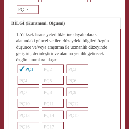
PÇ17
BİLGİ (Kuramsal, Olgusal)
1-Yüksek lisans yeterliliklerine dayalı olarak
alanındaki güncel ve ileri düzeydeki bilgileri özgün
düşünce ve/veya araştırma ile uzmanlık düzeyinde
geliştirir, derinleştirir ve alanına yenilik getirecek
özgün tanımlara ulaşır.
PÇ1
PÇ2
PÇ3
PÇ4
PÇ5
PÇ6
PÇ7
PÇ8
PÇ9
PÇ10
PÇ11
PÇ12
PÇ13
PÇ14
PÇ15
PÇ16
PÇ17