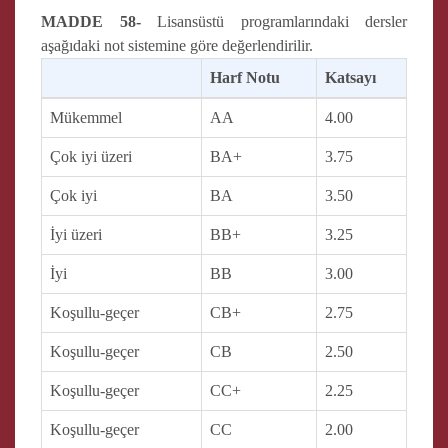
MADDE 58-
Lisansüstü programlarındaki dersler
aşağıdaki not sistemine göre değerlendirilir.
Harf Notu
Katsayı
Mükemmel
AA
4.00
Çok iyi üzeri
BA+
3.75
Çok iyi
BA
3.50
İyi üzeri
BB+
3.25
İyi
BB
3.00
Koşullu-geçer
CB+
2.75
Koşullu-geçer
CB
2.50
Koşullu-geçer
CC+
2.25
Koşullu-geçer
CC
2.00