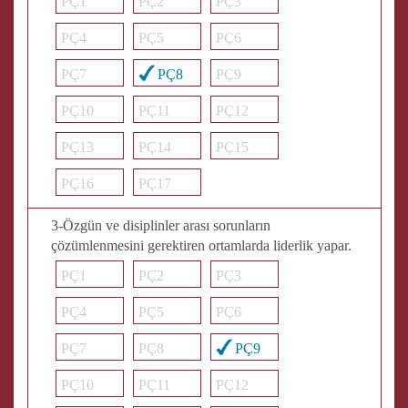
PÇ1
PÇ2
PÇ3
PÇ4
PÇ5
PÇ6
PÇ7
PÇ8
PÇ9
PÇ10
PÇ11
PÇ12
PÇ13
PÇ14
PÇ15
PÇ16
PÇ17
3-Özgün ve disiplinler arası sorunların
çözümlenmesini gerektiren ortamlarda liderlik yapar.
PÇ1
PÇ2
PÇ3
PÇ4
PÇ5
PÇ6
PÇ7
PÇ8
PÇ9
PÇ10
PÇ11
PÇ12