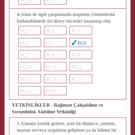
PÇ16
PÇ17
4-Alanı ile ilgili çalışmalarda araştırma yöntemlerini
kullanabilmede üst düzey beceriler kazanmış olur.
PÇ1
PÇ2
PÇ3
PÇ4
PÇ5
PÇ6
PÇ7
PÇ8
PÇ9
PÇ10
PÇ11
PÇ12
PÇ13
PÇ14
PÇ15
PÇ16
PÇ17
YETKİNLİKLER - Bağımsız Çalışabilme ve
Sorumluluk Alabilme Yetkinliği
1-Alanına yenilik getiren, yeni bir düşünce, yöntem,
tasarım ve/veya uygulama geliştiren ya da bilinen bir