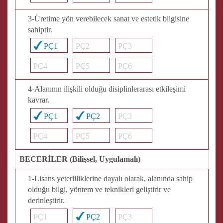
3-Üretime yön verebilecek sanat ve estetik bilgisine
sahiptir.
PÇ1
PÇ2
PÇ3
PÇ4
PÇ5
PÇ6
4-Alanının ilişkili olduğu disiplinlerarası etkileşimi
kavrar.
PÇ1
PÇ2
PÇ3
PÇ4
PÇ5
PÇ6
BECERİLER (Bilişsel, Uygulamalı)
1-Lisans yeterliliklerine dayalı olarak, alanında sahip
olduğu bilgi, yöntem ve teknikleri geliştirir ve
derinleştirir.
PÇ1
PÇ2
PÇ3