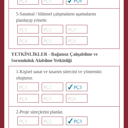
PÇ4
PÇ5
PÇ6
5-Sanatsal / bilimsel çalışmaların aşamalarını
planlayıp yönetir.
PÇ1
PÇ2
PÇ3
PÇ4
PÇ5
PÇ6
YETKİNLİKLER - Bağımsız Çalışabilme ve
Sorumluluk Alabilme Yetkinliği
1-Kişisel sanat ve tasarım sürecini ve yöntemini
oluşturur.
PÇ1
PÇ2
PÇ3
PÇ4
PÇ5
PÇ6
2-Proje süreçlerini planlar.
PÇ1
PÇ2
PÇ3