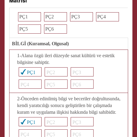
Matrisi
PÇ1
PÇ2
PÇ3
PÇ4
PÇ5
PÇ6
BİLGİ (Kuramsal, Olgusal)
1-Alana özgü ileri düzeyde sanat kültürü ve estetik
bilgisine sahiptir.
PÇ1
PÇ2
PÇ3
PÇ4
PÇ5
PÇ6
2-Önceden edinilmiş bilgi ve beceriler doğrultusunda,
kendi yaratıcılığı sonucu geliştirilen bir çalışmada
kuram ve uygulama ilişkisi hakkında bilgi sahibidir.
PÇ1
PÇ2
PÇ3
PÇ4
PÇ5
PÇ6