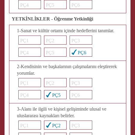
PÇ4
PÇ5
PÇ6
YETKİNLİKLER - Öğrenme Yetkinliği
1-Sanat ve kültür ortamı içinde hedeflerini tanımlar.
PÇ1
PÇ2
PÇ3
PÇ4
PÇ5
PÇ6
2-Kendisinin ve başkalarının çalışmalarını eleştirerek
yorumlar.
PÇ1
PÇ2
PÇ3
PÇ4
PÇ5
PÇ6
3-Alanı ile ilgili ve kişisel gelişiminde ulusal ve
uluslararası kaynakları belirler.
PÇ1
PÇ2
PÇ3