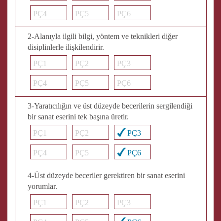
PÇ4
PÇ5
PÇ6
2-Alanıyla ilgili bilgi, yöntem ve teknikleri diğer
disiplinlerle ilişkilendirir.
PÇ1
PÇ2
PÇ3
PÇ4
PÇ5
PÇ6
3-Yaratıcılığın ve üst düzeyde becerilerin sergilendiği
bir sanat eserini tek başına üretir.
PÇ1
PÇ2
PÇ3
PÇ4
PÇ5
PÇ6
4-Üst düzeyde beceriler gerektiren bir sanat eserini
yorumlar.
PÇ1
PÇ2
PÇ3