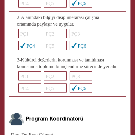
PÇ4
PÇ5
PÇ6
2-Alanındaki bilgiyi disiplinlerarası çalışma
ortamında paylaşır ve uygular.
PÇ1
PÇ2
PÇ3
PÇ4
PÇ5
PÇ6
3-Kültürel değerlerin korunması ve tanıtılması
konusunda toplumu bilinçlendirme sürecinde yer alır.
PÇ1
PÇ2
PÇ3
PÇ4
PÇ5
PÇ6
Program Koordinatörü
Doç. Dr. Eray Cömert