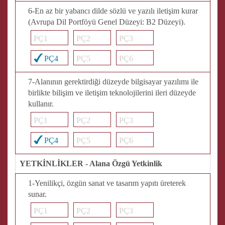
6-En az bir yabancı dilde sözlü ve yazılı iletişim kurar
(Avrupa Dil Portföyü Genel Düzeyi: B2 Düzeyi).
PÇ1
PÇ2
PÇ3
PÇ4
PÇ5
PÇ6
7-Alanının gerektirdiği düzeyde bilgisayar yazılımı ile
birlikte bilişim ve iletişim teknolojilerini ileri düzeyde
kullanır.
PÇ1
PÇ2
PÇ3
PÇ4
PÇ5
PÇ6
YETKİNLİKLER - Alana Özgü Yetkinlik
1-Yenilikçi, özgün sanat ve tasarım yapıtı üreterek
sunar.
PÇ1
PÇ2
PÇ3