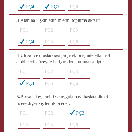
PÇ4
PÇ5
PÇ6
3-Alanına ilişkin edinimlerini topluma aktarır.
PÇ1
PÇ2
PÇ3
PÇ4
PÇ5
PÇ6
4-Ulusal ve uluslararası proje ekibi içinde etkin rol
alabilecek düzeyde iletişim donanımına sahiptir.
PÇ1
PÇ2
PÇ3
PÇ4
PÇ5
PÇ6
5-Bir sanat eylemini ve uygulamayı başlatabilmek
üzere diğer kişileri ikna eder.
PÇ1
PÇ2
PÇ3
PÇ4
PÇ5
PÇ6