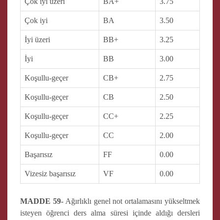
Çok iyi üzeri
BA+
3.75
Çok iyi
BA
3.50
İyi üzeri
BB+
3.25
İyi
BB
3.00
Koşullu-geçer
CB+
2.75
Koşullu-geçer
CB
2.50
Koşullu-geçer
CC+
2.25
Koşullu-geçer
CC
2.00
Başarısız
FF
0.00
Vizesiz başarısız
VF
0.00
MADDE 59-
Ağırlıklı genel not ortalamasını yükseltmek
isteyen öğrenci ders alma süresi içinde aldığı dersleri