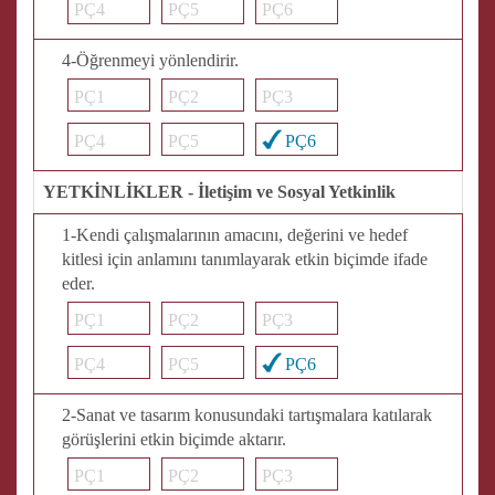
PÇ4
PÇ5
PÇ6
4-Öğrenmeyi yönlendirir.
PÇ1
PÇ2
PÇ3
PÇ4
PÇ5
PÇ6
YETKİNLİKLER - İletişim ve Sosyal Yetkinlik
1-Kendi çalışmalarının amacını, değerini ve hedef
kitlesi için anlamını tanımlayarak etkin biçimde ifade
eder.
PÇ1
PÇ2
PÇ3
PÇ4
PÇ5
PÇ6
2-Sanat ve tasarım konusundaki tartışmalara katılarak
görüşlerini etkin biçimde aktarır.
PÇ1
PÇ2
PÇ3