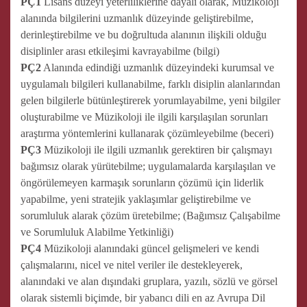
PÇ1
Lisans düzeyi yeterliliklerine dayalı olarak, Müzikoloji
alanında bilgilerini uzmanlık düzeyinde geliştirebilme,
derinleştirebilme ve bu doğrultuda alanının ilişkili olduğu
disiplinler arası etkileşimi kavrayabilme (bilgi)
PÇ2
Alanında edindiği uzmanlık düzeyindeki kurumsal ve
uygulamalı bilgileri kullanabilme, farklı disiplin alanlarından
gelen bilgilerle bütünleştirerek yorumlayabilme, yeni bilgiler
oluşturabilme ve Müzikoloji ile ilgili karşılaşılan sorunları
araştırma yöntemlerini kullanarak çözümleyebilme (beceri)
PÇ3
Müzikoloji ile ilgili uzmanlık gerektiren bir çalışmayı
bağımsız olarak yürütebilme; uygulamalarda karşılaşılan ve
öngörülemeyen karmaşık sorunların çözümü için liderlik
yapabilme, yeni stratejik yaklaşımlar geliştirebilme ve
sorumluluk alarak çözüm üretebilme; (Bağımsız Çalışabilme
ve Sorumluluk Alabilme Yetkinliği)
PÇ4
Müzikoloji alanındaki güncel gelişmeleri ve kendi
çalışmalarını, nicel ve nitel veriler ile destekleyerek,
alanındaki ve alan dışındaki gruplara, yazılı, sözlü ve görsel
olarak sistemli biçimde, bir yabancı dili en az Avrupa Dil