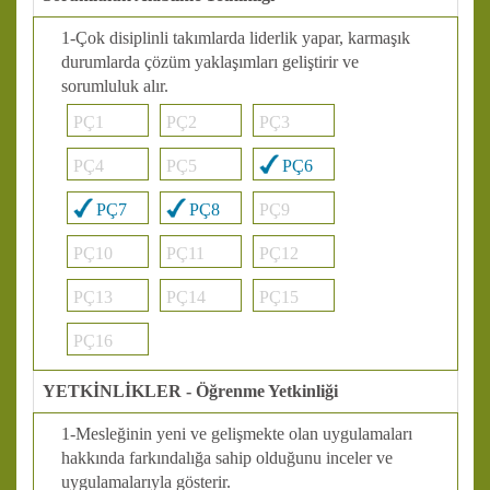
1-Çok disiplinli takımlarda liderlik yapar, karmaşık
durumlarda çözüm yaklaşımları geliştirir ve
sorumluluk alır.
PÇ1
PÇ2
PÇ3
PÇ4
PÇ5
PÇ6
PÇ7
PÇ8
PÇ9
PÇ10
PÇ11
PÇ12
PÇ13
PÇ14
PÇ15
PÇ16
YETKİNLİKLER - Öğrenme Yetkinliği
1-Mesleğinin yeni ve gelişmekte olan uygulamaları
hakkında farkındalığa sahip olduğunu inceler ve
uygulamalarıyla gösterir.