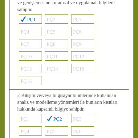
ve genişlemesine kuramsal ve uygulamalı bilgilere
sahiptir.
PÇ1
PÇ2
PÇ3
PÇ4
PÇ5
PÇ6
PÇ7
PÇ8
PÇ9
PÇ10
PÇ11
PÇ12
PÇ13
PÇ14
PÇ15
PÇ16
2-Bilişim ve/veya bilgisayar bilimlerinde kullanılan
analiz ve modelleme yöntemleri ile bunların kısıtları
hakkında kapsamlı bilgiye sahiptir.
PÇ1
PÇ2
PÇ3
PÇ4
PÇ5
PÇ6