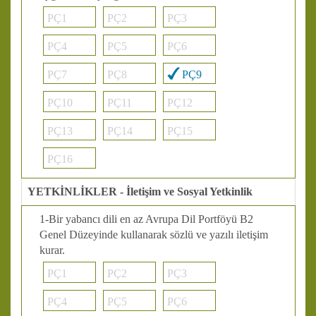
PÇ1
PÇ2
PÇ3
PÇ4
PÇ5
PÇ6
PÇ7
PÇ8
PÇ9
PÇ10
PÇ11
PÇ12
PÇ13
PÇ14
PÇ15
PÇ16
YETKİNLİKLER - İletişim ve Sosyal Yetkinlik
1-Bir yabancı dili en az Avrupa Dil Portföyü B2
Genel Düzeyinde kullanarak sözlü ve yazılı iletişim
kurar.
PÇ1
PÇ2
PÇ3
PÇ4
PÇ5
PÇ6