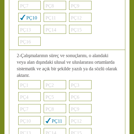
PÇ7
PÇ8
PÇ9
PÇ10
PÇ11
PÇ12
PÇ13
PÇ14
PÇ15
PÇ16
2-Çalışmalarının süreç ve sonuçlarını, o alandaki
veya alan dışındaki ulusal ve uluslararası ortamlarda
sistematik ve açık bir şekilde yazılı ya da sözlü olarak
aktarır.
PÇ1
PÇ2
PÇ3
PÇ4
PÇ5
PÇ6
PÇ7
PÇ8
PÇ9
PÇ10
PÇ11
PÇ12
PÇ13
PÇ14
PÇ15