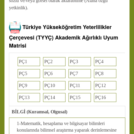
sözlü ve/veya görsel olarak aktarabilme (Alana özgü
yetkinlik).
Türkiye Yükseköğretim Yeterlilikler
Çerçevesi (TYYÇ) Akademik Ağırlıklı Uyum
Matrisi
PÇ1
PÇ2
PÇ3
PÇ4
PÇ5
PÇ6
PÇ7
PÇ8
PÇ9
PÇ10
PÇ11
PÇ12
PÇ13
PÇ14
PÇ15
PÇ16
BİLGİ (Kuramsal, Olgusal)
1-Matematik, hesaplama ve bilgisayar bilimleri
konularında bilimsel araştırma yaparak derinlemesine