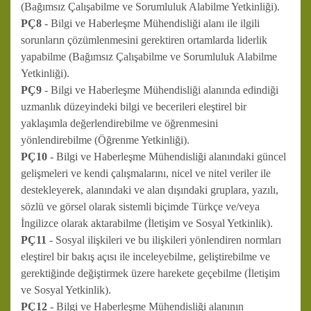
(Bağımsız Çalışabilme ve Sorumluluk Alabilme Yetkinliği).
PÇ8
- Bilgi ve Haberleşme Mühendisliği alanı ile ilgili
sorunların çözümlenmesini gerektiren ortamlarda liderlik
yapabilme (Bağımsız Çalışabilme ve Sorumluluk Alabilme
Yetkinliği).
PÇ9
- Bilgi ve Haberleşme Mühendisliği alanında edindiği
uzmanlık düzeyindeki bilgi ve becerileri eleştirel bir
yaklaşımla değerlendirebilme ve öğrenmesini
yönlendirebilme (Öğrenme Yetkinliği).
PÇ10
- Bilgi ve Haberleşme Mühendisliği alanındaki güncel
gelişmeleri ve kendi çalışmalarını, nicel ve nitel veriler ile
destekleyerek, alanındaki ve alan dışındaki gruplara, yazılı,
sözlü ve görsel olarak sistemli biçimde Türkçe ve/veya
İngilizce olarak aktarabilme (İletişim ve Sosyal Yetkinlik).
PÇ11
- Sosyal ilişkileri ve bu ilişkileri yönlendiren normları
eleştirel bir bakış açısı ile inceleyebilme, geliştirebilme ve
gerektiğinde değiştirmek üzere harekete geçebilme (İletişim
ve Sosyal Yetkinlik).
PÇ12
- Bilgi ve Haberleşme Mühendisliği alanının