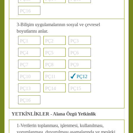
PÇ16
3-Bilişim uygulamalarının sosyal ve çevresel
boyutlarını anlar.
PÇ1
PÇ2
PÇ3
PÇ4
PÇ5
PÇ6
PÇ7
PÇ8
PÇ9
PÇ10
PÇ11
PÇ12
PÇ13
PÇ14
PÇ15
PÇ16
YETKİNLİKLER - Alana Özgü Yetkinlik
1-Verilerin toplanması, işlenmesi, kullanılması,
yorumlanması, duyurulması aşamalarında ve mesleki