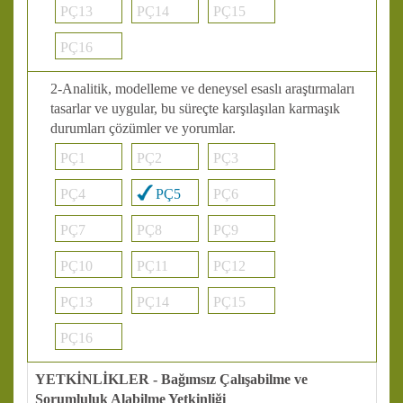
PÇ13
PÇ14
PÇ15
PÇ16
2-Analitik, modelleme ve deneysel esaslı araştırmaları
tasarlar ve uygular, bu süreçte karşılaşılan karmaşık
durumları çözümler ve yorumlar.
PÇ1
PÇ2
PÇ3
PÇ4
PÇ5
PÇ6
PÇ7
PÇ8
PÇ9
PÇ10
PÇ11
PÇ12
PÇ13
PÇ14
PÇ15
PÇ16
YETKİNLİKLER - Bağımsız Çalışabilme ve
Sorumluluk Alabilme Yetkinliği