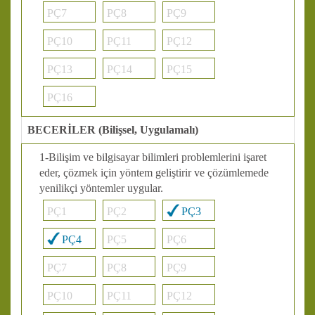
PÇ7
PÇ8
PÇ9
PÇ10
PÇ11
PÇ12
PÇ13
PÇ14
PÇ15
PÇ16
BECERİLER (Bilişsel, Uygulamalı)
1-Bilişim ve bilgisayar bilimleri problemlerini işaret
eder, çözmek için yöntem geliştirir ve çözümlemede
yenilikçi yöntemler uygular.
PÇ1
PÇ2
PÇ3
PÇ4
PÇ5
PÇ6
PÇ7
PÇ8
PÇ9
PÇ10
PÇ11
PÇ12