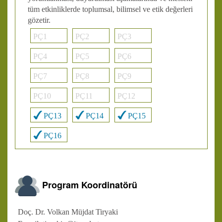
tüm etkinliklerde toplumsal, bilimsel ve etik değerleri
gözetir.
PÇ1
PÇ2
PÇ3
PÇ4
PÇ5
PÇ6
PÇ7
PÇ8
PÇ9
PÇ10
PÇ11
PÇ12
PÇ13
PÇ14
PÇ15
PÇ16
Program Koordinatörü
Doç. Dr. Volkan Müjdat Tiryaki