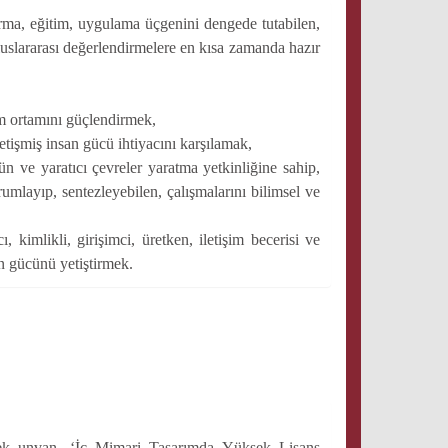
ştırma, eğitim, uygulama üçgenini dengede tutabilen,
uslararası değerlendirmelere en kısa zamanda hazır
şim ortamını güçlendirmek,
işmiş insan gücü ihtiyacını karşılamak,
gün ve yaratıcı çevreler yaratma yetkinliğine sahip,
orumlayıp, sentezleyebilen, çalışmalarını bilimsel ve
kimlikli, girişimci, üretken, iletişim becerisi ve
an gücünü yetiştirmek.
cek unvan, ‘İç Mimari Tasarımda Yüksek Lisans