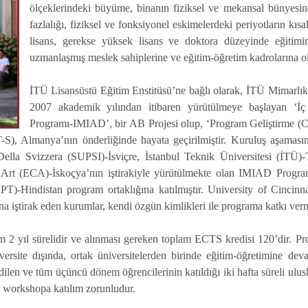
ölçeklerindeki büyüme, binanın fiziksel ve mekansal bünyesin
fazlalığı, fiziksel ve fonksiyonel eskimelerdeki periyotların kıs
lisans, gerekse yüksek lisans ve doktora düzeyinde eğitimi
uzmanlaşmış meslek sahiplerine ve eğitim-öğretim kadrolarına ola
İTÜ Lisansüstü Eğitim Enstitüsü’ne bağlı olarak, İTÜ Mimarlık
2007 akademik yılından itibaren yürütülmeye başlayan ‘İ
Programı-IMIAD’, bir AB Projesi olup, ‘Program Geliştirme 
-S), Almanya’nın önderliğinde hayata geçirilmiştir. Kuruluş aşamas
Della Svizzera (SUPSI)-İsviçre, İstanbul Teknik Üniversitesi (İTÜ)-
Art (ECA)-İskoçya’nın iştirakiyle yürütülmekte olan IMIAD Prog
EPT)-Hindistan program ortaklığına katılmıştır. University of Cin
iştirak eden kurumlar, kendi özgün kimlikleri ile programa katkı verm
am 2 yıl sürelidir ve alınması gereken toplam ECTS kredisi 120’dir. P
iversite dışında, ortak üniversitelerden birinde eğitim-öğretimine 
dilen ve tüm üçüncü dönem öğrencilerinin katıldığı iki hafta süreli ulus
sı workshopa katılım zorunludur.