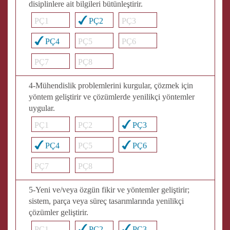
disiplinlere ait bilgileri bütünleştirir.
PÇ1
PÇ2
PÇ3
PÇ4
PÇ5
PÇ6
PÇ7
PÇ8
4-Mühendislik problemlerini kurgular, çözmek için
yöntem geliştirir ve çözümlerde yenilikçi yöntemler
uygular.
PÇ1
PÇ2
PÇ3
PÇ4
PÇ5
PÇ6
PÇ7
PÇ8
5-Yeni ve/veya özgün fikir ve yöntemler geliştirir;
sistem, parça veya süreç tasarımlarında yenilikçi
çözümler geliştirir.
PÇ1
PÇ2
PÇ3