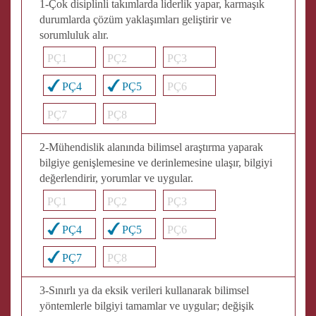
1-Çok disiplinli takımlarda liderlik yapar, karmaşık
durumlarda çözüm yaklaşımları geliştirir ve
sorumluluk alır.
PÇ1
PÇ2
PÇ3
PÇ4
PÇ5
PÇ6
PÇ7
PÇ8
2-Mühendislik alanında bilimsel araştırma yaparak
bilgiye genişlemesine ve derinlemesine ulaşır, bilgiyi
değerlendirir, yorumlar ve uygular.
PÇ1
PÇ2
PÇ3
PÇ4
PÇ5
PÇ6
PÇ7
PÇ8
3-Sınırlı ya da eksik verileri kullanarak bilimsel
yöntemlerle bilgiyi tamamlar ve uygular; değişik