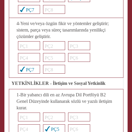
PÇ7
PÇ8
4-Yeni ve/veya özgün fikir ve yöntemler geliştirir;
sistem, parça veya süreç tasarımlarında yenilikçi
çözümler geliştirir.
PÇ1
PÇ2
PÇ3
PÇ4
PÇ5
PÇ6
PÇ7
PÇ8
YETKİNLİKLER - İletişim ve Sosyal Yetkinlik
1-Bir yabancı dili en az Avrupa Dil Portföyü B2
Genel Düzeyinde kullanarak sözlü ve yazılı iletişim
kurar.
PÇ1
PÇ2
PÇ3
PÇ4
PÇ5
PÇ6