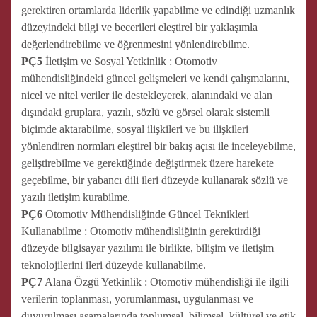
gerektiren ortamlarda liderlik yapabilme ve edindiği uzmanlık
düzeyindeki bilgi ve becerileri eleştirel bir yaklaşımla
değerlendirebilme ve öğrenmesini yönlendirebilme.
PÇ5
İletişim ve Sosyal Yetkinlik : Otomotiv
mühendisliğindeki güncel gelişmeleri ve kendi çalışmalarını,
nicel ve nitel veriler ile destekleyerek, alanındaki ve alan
dışındaki gruplara, yazılı, sözlü ve görsel olarak sistemli
biçimde aktarabilme, sosyal ilişkileri ve bu ilişkileri
yönlendiren normları eleştirel bir bakış açısı ile inceleyebilme,
geliştirebilme ve gerektiğinde değiştirmek üzere harekete
geçebilme, bir yabancı dili ileri düzeyde kullanarak sözlü ve
yazılı iletişim kurabilme.
PÇ6
Otomotiv Mühendisliğinde Güncel Teknikleri
Kullanabilme : Otomotiv mühendisliğinin gerektirdiği
düzeyde bilgisayar yazılımı ile birlikte, bilişim ve iletişim
teknolojilerini ileri düzeyde kullanabilme.
PÇ7
Alana Özgü Yetkinlik : Otomotiv mühendisliği ile ilgili
verilerin toplanması, yorumlanması, uygulanması ve
duyurulması aşamalarında toplumsal, bilimsel, kültürel ve etik