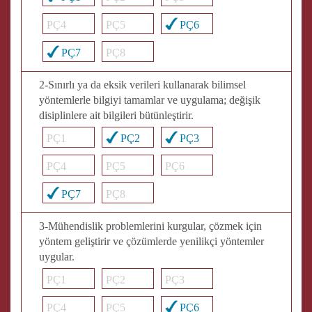
PÇ4
PÇ5
PÇ6
PÇ7
PÇ8
2-Sınırlı ya da eksik verileri kullanarak bilimsel
yöntemlerle bilgiyi tamamlar ve uygulama; değişik
disiplinlere ait bilgileri bütünleştirir.
PÇ1
PÇ2
PÇ3
PÇ4
PÇ5
PÇ6
PÇ7
PÇ8
3-Mühendislik problemlerini kurgular, çözmek için
yöntem geliştirir ve çözümlerde yenilikçi yöntemler
uygular.
PÇ1
PÇ2
PÇ3
PÇ4
PÇ5
PÇ6