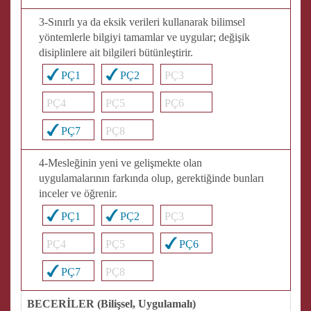
3-Sınırlı ya da eksik verileri kullanarak bilimsel
yöntemlerle bilgiyi tamamlar ve uygular; değişik
disiplinlere ait bilgileri bütünleştirir.
PÇ1
PÇ2
PÇ3
PÇ4
PÇ5
PÇ6
PÇ7
PÇ8
4-Mesleğinin yeni ve gelişmekte olan
uygulamalarının farkında olup, gerektiğinde bunları
inceler ve öğrenir.
PÇ1
PÇ2
PÇ3
PÇ4
PÇ5
PÇ6
PÇ7
PÇ8
BECERİLER (Bilişsel, Uygulamalı)