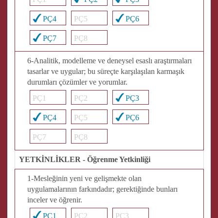
PÇ4
PÇ5
PÇ6
PÇ7
PÇ8
6-Analitik, modelleme ve deneysel esaslı araştırmaları
tasarlar ve uygular; bu süreçte karşılaşılan karmaşık
durumları çözümler ve yorumlar.
PÇ1
PÇ2
PÇ3
PÇ4
PÇ5
PÇ6
PÇ7
PÇ8
YETKİNLİKLER - Öğrenme Yetkinliği
1-Mesleğinin yeni ve gelişmekte olan
uygulamalarının farkındadır; gerektiğinde bunları
inceler ve öğrenir.
PÇ1
PÇ2
PÇ3