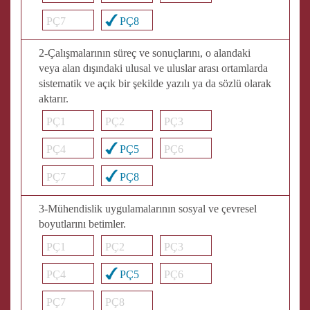
PÇ7
PÇ8
2-Çalışmalarının süreç ve sonuçlarını, o alandaki
veya alan dışındaki ulusal ve uluslar arası ortamlarda
sistematik ve açık bir şekilde yazılı ya da sözlü olarak
aktarır.
PÇ1
PÇ2
PÇ3
PÇ4
PÇ5
PÇ6
PÇ7
PÇ8
3-Mühendislik uygulamalarının sosyal ve çevresel
boyutlarını betimler.
PÇ1
PÇ2
PÇ3
PÇ4
PÇ5
PÇ6
PÇ7
PÇ8