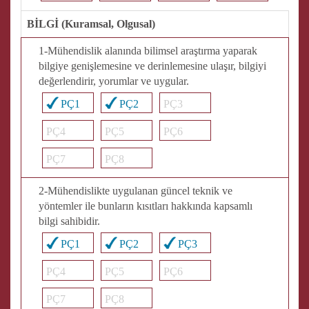
BİLGİ (Kuramsal, Olgusal)
1-Mühendislik alanında bilimsel araştırma yaparak
bilgiye genişlemesine ve derinlemesine ulaşır, bilgiyi
değerlendirir, yorumlar ve uygular.
PÇ1
PÇ2
PÇ3
PÇ4
PÇ5
PÇ6
PÇ7
PÇ8
2-Mühendislikte uygulanan güncel teknik ve
yöntemler ile bunların kısıtları hakkında kapsamlı
bilgi sahibidir.
PÇ1
PÇ2
PÇ3
PÇ4
PÇ5
PÇ6
PÇ7
PÇ8