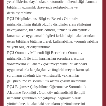
yeterliliklerine dayalı olarak, otomotiv mühendisliği alanında
bilgilerini uzmanlık düzeyinde geliştirebilme ve
derinleştirebilme.
PÇ2
Disiplinlerarası Bilgi ve Beceri : Otomotiv
mühendisliğinin ilişkili olduğu disiplinler arası etkileşimi
kavrayabilme, bu alanda edindiği uzmanlık düzeyindeki
kuramsal ve uygulamalı bilgileri farklı disiplin alanlarından
gelen bilgilerle bütünleştirerek kullanabilme, yorumlayabilme
ve yeni bilgiler oluşturabilme.
PÇ3
Otomotiv Mühendisliği Becerileri : Otomotiv
mühendisliği ile ilgili karşılaşılan sorunları araştırma
yöntemlerini kullanarak çözümleyebilme, bu alandaki
uygulamalarda karşılaşılan ve öngörülemeyen karmaşık
sorunların çözümü için yeni stratejik yaklaşımlar
geliştirebilme ve sorumluluk alarak çözüm üretebilme.
PÇ4
Bağımsız Çalışabilme, Öğrenme ve Sorumluluk
Alabilme Yetkinliği : Otomotiv mühendisliği ile ilgili
uzmanlık gerektiren bir çalışmayı bağımsız olarak
yürütebilme, bu alandaki sorunların çözümlenmesini