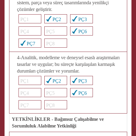
sistem, parça veya süreç tasarımlarında yenilikçi
çözümler geliştirir.
PÇ1
PÇ2
PÇ3
PÇ4
PÇ5
PÇ6
PÇ7
PÇ8
4-Analitik, modelleme ve deneysel esaslı araştırmaları
tasarlar ve uygular; bu süreçte karşılaşılan karmaşık
durumları çözümler ve yorumlar.
PÇ1
PÇ2
PÇ3
PÇ4
PÇ5
PÇ6
PÇ7
PÇ8
YETKİNLİKLER - Bağımsız Çalışabilme ve
Sorumluluk Alabilme Yetkinliği