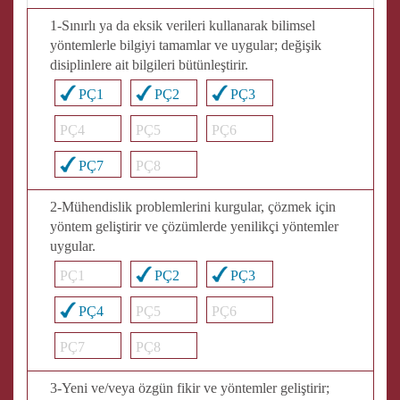
1-Sınırlı ya da eksik verileri kullanarak bilimsel
yöntemlerle bilgiyi tamamlar ve uygular; değişik
disiplinlere ait bilgileri bütünleştirir.
PÇ1
PÇ2
PÇ3
PÇ4
PÇ5
PÇ6
PÇ7
PÇ8
2-Mühendislik problemlerini kurgular, çözmek için
yöntem geliştirir ve çözümlerde yenilikçi yöntemler
uygular.
PÇ1
PÇ2
PÇ3
PÇ4
PÇ5
PÇ6
PÇ7
PÇ8
3-Yeni ve/veya özgün fikir ve yöntemler geliştirir;