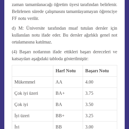
zaman tamamlanacağı öğretim üyesi tarafından belirlenir.
Belirlenen sürede çalışmasını tamamlayamayan öğrenciye
FF notu verilir.
d) M: Üniversite tarafından muaf tutulan dersler için
kullanılan notu ifade eder. Bu dersler ağırlıklı genel not
ortalamasına katılmaz.
(4) Başarı notlarının ifade ettikleri başarı dereceleri ve
katsayıları aşağıdaki tabloda gösterilmiştir:
Harf Notu
Başarı Notu
Mükemmel
AA
4.00
Çok iyi üzeri
BA+
3.75
Çok iyi
BA
3.50
İyi üzeri
BB+
3.25
İyi
BB
3.00