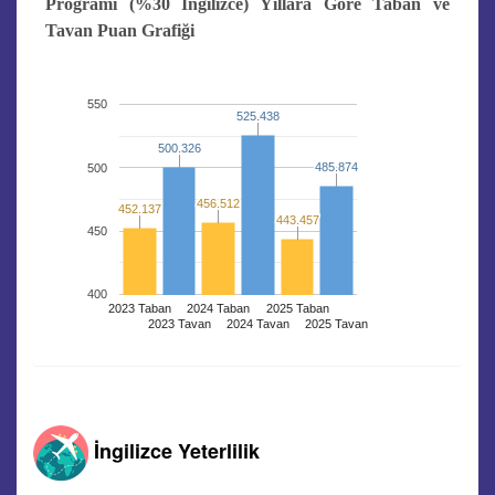
Programı (%30 İngilizce) Yıllara Göre Taban ve
Tavan Puan Grafiği
550
525.438
525.438
500.326
500.326
485.874
485.874
500
456.512
456.512
452.137
452.137
443.457
443.457
450
400
2023 Taban
2024 Taban
2025 Taban
2023 Tavan
2024 Tavan
2025 Tavan
İngilizce Yeterlilik