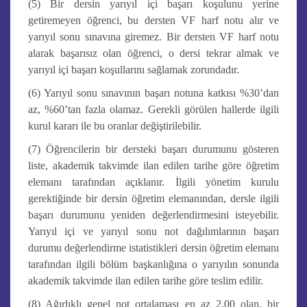
(5) Bir dersin yarıyıl içi başarı koşulunu yerine
getiremeyen öğrenci, bu dersten VF harf notu alır ve
yarıyıl sonu sınavına giremez. Bir dersten VF harf notu
alarak başarısız olan öğrenci, o dersi tekrar almak ve
yarıyıl içi başarı koşullarını sağlamak zorundadır.
(6) Yarıyıl sonu sınavının başarı notuna katkısı %30’dan
az, %60’tan fazla olamaz. Gerekli görülen hallerde ilgili
kurul kararı ile bu oranlar değiştirilebilir.
(7) Öğrencilerin bir dersteki başarı durumunu gösteren
liste, akademik takvimde ilan edilen tarihe göre öğretim
elemanı tarafından açıklanır. İlgili yönetim kurulu
gerektiğinde bir dersin öğretim elemanından, dersle ilgili
başarı durumunu yeniden değerlendirmesini isteyebilir.
Yarıyıl içi ve yarıyıl sonu not dağılımlarının başarı
durumu değerlendirme istatistikleri dersin öğretim elemanı
tarafından ilgili bölüm başkanlığına o yarıyılın sonunda
akademik takvimde ilan edilen tarihe göre teslim edilir.
(8) Ağırlıklı genel not ortalaması en az 2,00 olan, bir