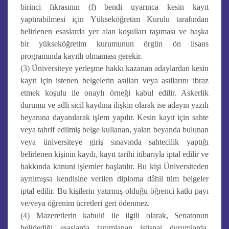
birinci fıkrasının (f) bendi uyarınca kesin kayıt
yaptırabilmesi için Yükseköğretim Kurulu tarafından
belirlenen esaslarda yer alan koşulları taşıması ve başka
bir yükseköğretim kurumunun örgün ön lisans
programında kayıtlı olmaması gerekir.
(3) Üniversiteye yerleşme hakkı kazanan adaylardan kesin
kayıt için istenen belgelerin asılları veya asıllarını ibraz
etmek koşulu ile onaylı örneği kabul edilir. Askerlik
durumu ve adli sicil kaydına ilişkin olarak ise adayın yazılı
beyanına dayanılarak işlem yapılır. Kesin kayıt için sahte
veya tahrif edilmiş belge kullanan, yalan beyanda bulunan
veya üniversiteye giriş sınavında sahtecilik yaptığı
belirlenen kişinin kaydı, kayıt tarihi itibarıyla iptal edilir ve
hakkında kanuni işlemler başlatılır. Bu kişi Üniversiteden
ayrılmışsa kendisine verilen diploma dâhil tüm belgeler
iptal edilir. Bu kişilerin yatırmış olduğu öğrenci katkı payı
ve/veya öğrenim ücretleri geri ödenmez.
(4) Mazeretlerin kabulü ile ilgili olarak, Senatonun
belirlediği esaslarda tanımlanan istisnai durumlarda,