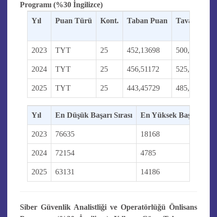
Programı (%30 İngilizce)
Yıl
Puan Türü
Kont.
Taban Puan
Tavan Puan
2023
TYT
25
452,13698
500,32625
2024
TYT
25
456,51172
525,43778
2025
TYT
25
443,45729
485,87446
Yıl
En Düşük Başarı Sırası
En Yüksek Başarı Sıras
2023
76635
18168
2024
72154
4785
2025
63131
14186
Siber Güvenlik Analistliği ve Operatörlüğü Önlisans